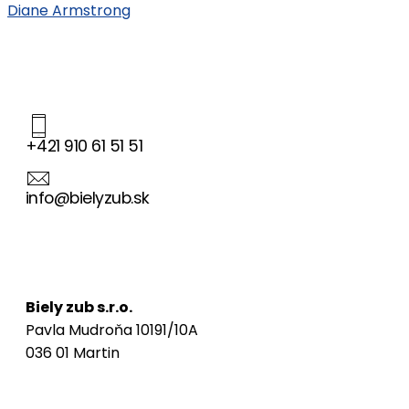
Diane Armstrong
+421 910 61 51 51
info@bielyzub.sk
Naša adresa
Biely zub s.r.o.
Pavla Mudroňa 10191/10A
036 01 Martin