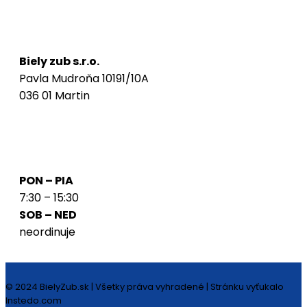
Naša adresa
Biely zub s.r.o.
Pavla Mudroňa 10191/10A
036 01 Martin
Ordinačné hodiny
PON – PIA
7:30 – 15:30
SOB – NED
neordinuje
© 2024 BielyZub.sk | Všetky práva vyhradené | Stránku vyťukalo
Instedo.com